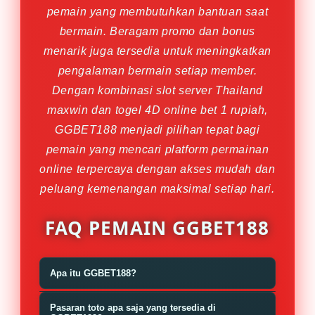
pemain yang membutuhkan bantuan saat
bermain. Beragam promo dan bonus
menarik juga tersedia untuk meningkatkan
pengalaman bermain setiap member.
Dengan kombinasi slot server Thailand
maxwin dan togel 4D online bet 1 rupiah,
GGBET188 menjadi pilihan tepat bagi
pemain yang mencari platform permainan
online terpercaya dengan akses mudah dan
peluang kemenangan maksimal setiap hari.
FAQ PEMAIN GGBET188
Apa itu GGBET188?
GGBET188 adalah situs toto dan agen
Pasaran toto apa saja yang tersedia di