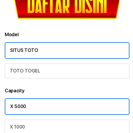
Model
SITUS TOTO
TOTO TOGEL
Capacity
X 5000
X 1000