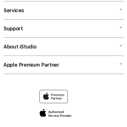
menguntungkan.
Services
GGBET188
SITUS TOTO
Support
AppleCare+
AGEN TOGEL
Corporate
TOTO TOGEL
About iStudio
My Account
Toto Togel
TOTO LOGIN
Collection & Delivery
Elush Service Provider
TOGEL TERPERCAYA
Apple Premium Partner
About Us
Returns & Exchanges
Financing Options
SITUS TOTO LOGIN
Find an iStudio near you
Contact Us
Trade-in
AGEN TOGEL ONLINE
Why Shop at iStudio
FAQ
Traveller’s Reservation
Elush Corporate Website
Privacy Policy
Site Terms of Use