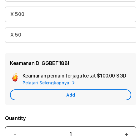
X 500
X 50
Keamanan Di GGBET188!
Keamanan pemain terjaga ketat
$100.00 SGD
Add
Pelajari Selengkapnya
Appl
Care
Add
Quantity
Decrease
Incr